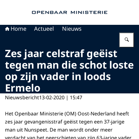
Naar de homepage van Openbaar Ministerie
Home
Actueel
Nieuws
Vu
Zes jaar celstraf geëist
tegen man die schot loste
op zijn vader in loods
Ermelo
Nieuwsbericht
13-02-2020 | 15:47
Het Openbaar Ministerie (OM) Oost-Nederland heeft
zes jaar gevangenisstraf geëist tegen een 37-jarige
man uit Nunspeet. De man wordt onder meer
verdacht van het neerschieten van zijn 63-jarige vader