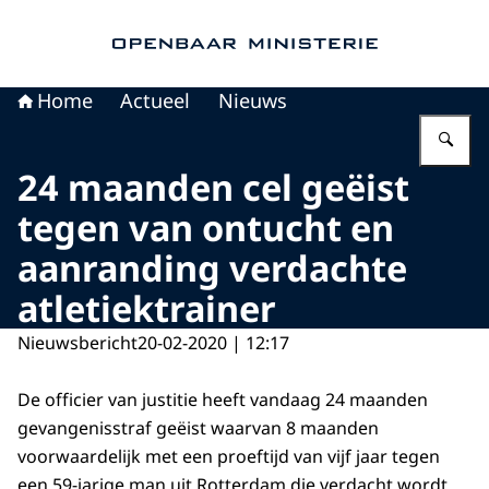
Naar de homepage van Openbaar Ministerie
Home
Actueel
Nieuws
Vu
24 maanden cel geëist
tegen van ontucht en
aanranding verdachte
atletiektrainer
Nieuwsbericht
20-02-2020 | 12:17
De officier van justitie heeft vandaag 24 maanden
gevangenisstraf geëist waarvan 8 maanden
voorwaardelijk met een proeftijd van vijf jaar tegen
een 59-jarige man uit Rotterdam die verdacht wordt