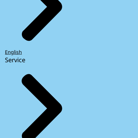
English
Service