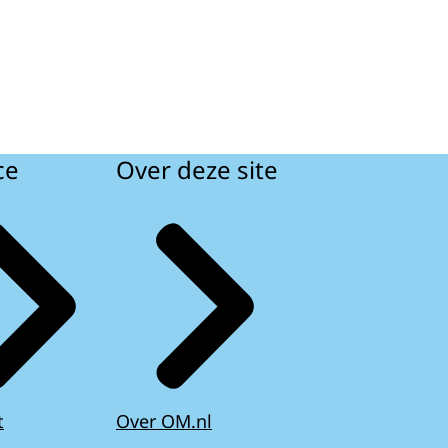
ce
Over deze site
t
Over OM.nl