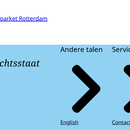
parket Rotterdam
Andere talen
Servi
chtsstaat
English
Contac