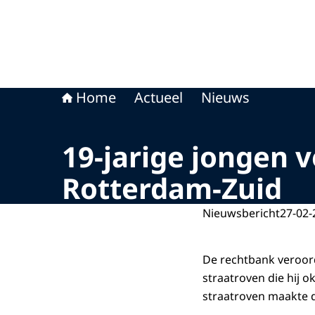
Home
Actueel
Nieuws
19-jarige jongen 
Rotterdam-Zuid
Nieuwsbericht
27-02-
De rechtbank veroord
straatroven die hij o
straatroven maakte d