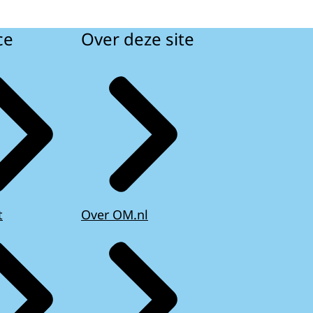
ce
Over deze site
t
Over OM.nl