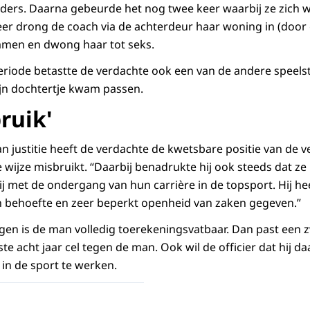
ers. Daarna gebeurde het nog twee keer waarbij ze zich wé
eer drong de coach via de achterdeur haar woning in (door 
immen en dwong haar tot seks.
periode betastte de verdachte ook een van de andere speelst
zijn dochtertje kwam passen.
ruik'
an justitie heeft de verdachte de kwetsbare positie van de v
e wijze misbruikt. “Daarbij benadrukte hij ook steeds dat 
 met de ondergang van hun carrière in de topsport. Hij heef
en behoefte en zeer beperkt openheid van zaken gegeven.”
en is de man volledig toerekeningsvatbaar. Dan past een z
eiste acht jaar cel tegen de man. Ook wil de officier dat hij d
 in de sport te werken.