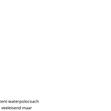
stent-waterpolocoach
ie veeleisend maar