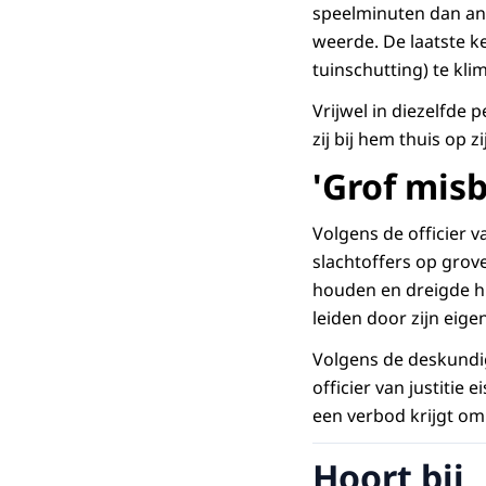
speelminuten dan and
weerde. De laatste k
tuinschutting) te kl
Vrijwel in diezelfde 
zij bij hem thuis op 
'Grof misb
Volgens de officier v
slachtoffers op grov
houden en dreigde hij
leiden door zijn eig
Volgens de deskundig
officier van justitie 
een verbod krijgt om
Hoort bij