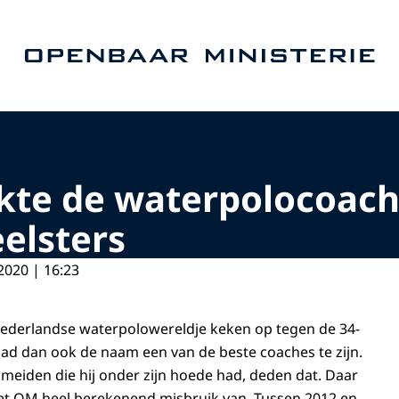
Naar de homepage van Openbaar Ministerie
kte de waterpolocoach 
eelsters
2020 | 16:23
Nederlandse waterpolowereldje keken op tegen de 34-
 had dan ook de naam een van de beste coaches te zijn.
meiden die hij onder zijn hoede had, deden dat. Daar
het OM heel berekenend misbruik van. Tussen 2012 en