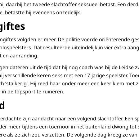
ij daarbij het tweede slachtoffer seksueel betast. Een derd
de, betastte hij eveneens onzedelijk.
giftes
ngiftes volgden er meer. De politie voerde oriënterende g
lospeelsters. Dat resulteerde uiteindelijk in vier extra aang
t en aanranding.
en dateren uit de tijd dat hij nog coach was bij de Leidse 
ij verschillende keren seks met een 17-jarige speelster. Toen
ch ‘stalkerig’. Hij reed haar onder meer een keer klem met z
 in de topsport te ruïneren.
d
erdachte zijn aandacht naar een volgend slachtoffer. Een s
nder meer tijdens een toernooi in het buitenland dwong tot 
ère als ze zich zou verzetten. De volgende dag kreeg ze va