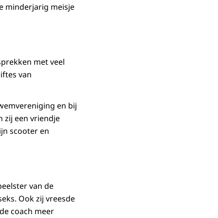
e minderjarig meisje
esprekken met veel
iftes van
zwemvereniging en bij
 zij een vriendje
ijn scooter en
peelster van de
seks. Ook zij vreesde
n de coach meer