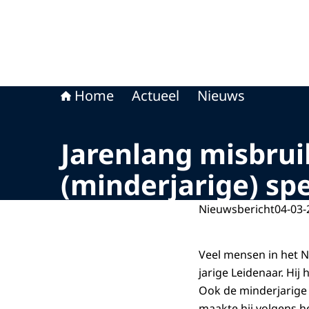
Home
Actueel
Nieuws
Jarenlang misbrui
(minderjarige) sp
Nieuwsbericht
04-03-
Veel mensen in het 
jarige Leidenaar. Hij
Ook de minderjarige 
maakte hij volgens 