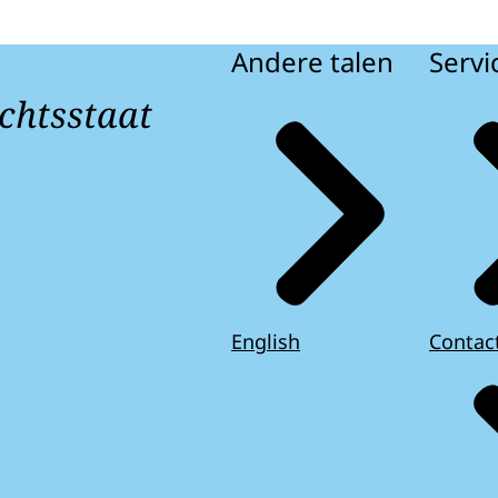
Andere talen
Servi
chtsstaat
English
Contac