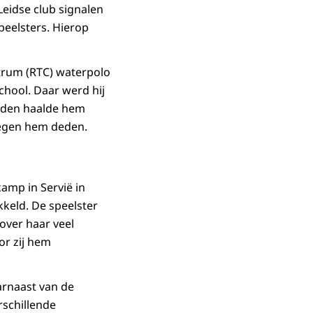
Leidse club signalen
peelsters. Hierop
ntrum (RTC) waterpolo
hool. Daar werd hij
leden haalde hem
 tegen hem deden.
amp in Servië in
kkeld. De speelster
over haar veel
or zij hem
arnaast van de
rschillende