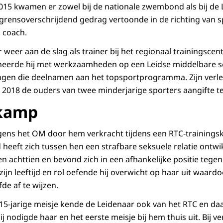
 2015 kwamen er zowel bij de nationale zwembond als bij de 
grensoverschrijdend gedrag vertoonde in de richting van s
s coach.
 weer aan de slag als trainer bij het regionaal trainingsce
neerde hij met werkzaamheden op een Leidse middelbare sc
lingen die deelnamen aan het topsportprogramma. Zijn ver
uni 2018 de ouders van twee minderjarige sporters aangifte
skamp
lgens het OM door hem verkracht tijdens een RTC-trainingsk
heeft zich tussen hen een strafbare seksuele relatie ontwi
n achttien en bevond zich in een afhankelijke positie tegen
zijn leeftijd en rol oefende hij overwicht op haar uit waardo
fde af te wijzen.
 15-jarige meisje kende de Leidenaar ook van het RTC en da
j nodigde haar en het eerste meisje bij hem thuis uit. Bij ve