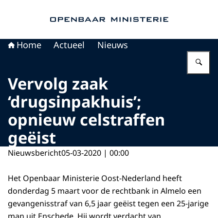
Naar de homepage van Openbaar Ministerie
Home
Actueel
Nieuws
Vu
Vervolg zaak
‘drugsinpakhuis’;
opnieuw celstraffen
geëist
Nieuwsbericht
05-03-2020 | 00:00
Het Openbaar Ministerie Oost-Nederland heeft
donderdag 5 maart voor de rechtbank in Almelo een
gevangenisstraf van 6,5 jaar geëist tegen een 25-jarige
man uit Enschede. Hij wordt verdacht van