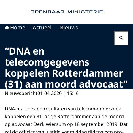
Naar de homepage van Openbaar Ministerie
Home
Actueel
Nieuws
Vu
“DNA en
telecomgegevens
koppelen Rotterdammer
(31) aan moord advocaat”
Nieuwsbericht
01-04-2020 | 15:16
DNA-matches en resultaten van telecom-onderzoek
koppelen een 31-jarige Rotterdammer aan de moord
op advocaat Derk Wiersum op 18 september 2019. Dat
zei de officier van justitie vanmiddag tijdens een pro-