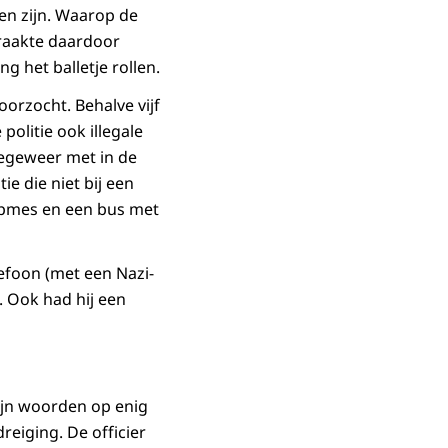
en zijn. Waarop de
s raakte daardoor
 het balletje rollen.
rzocht. Behalve vijf
olitie ook illegale
negeweer met in de
e die niet bij een
rpmes en een bus met
lefoon (met een Nazi-
. Ook had hij een
zijn woorden op enig
eiging. De officier