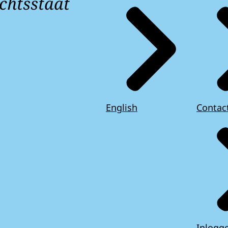
chtsstaat
English
Contac
Inlogg