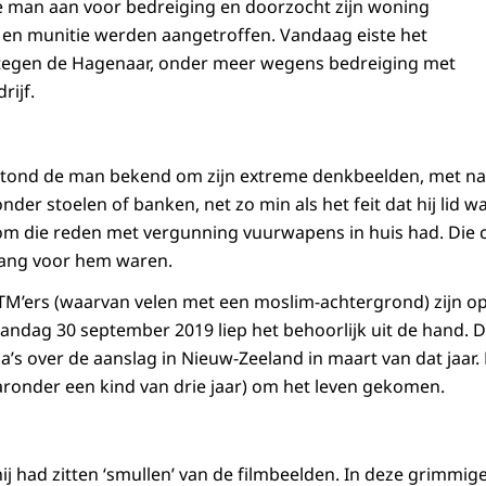
e man aan voor bedreiging en doorzocht zijn woning
 en munitie werden aangetroffen. Vandaag eiste het
egen de Hagenaar, onder meer wegens bedreiging met
rijf.
s stond de man bekend om zijn extreme denkbeelden, met n
onder stoelen of banken, net zo min als het feit dat hij lid 
 om die reden met vergunning vuurwapens in huis had. Die
ang voor hem waren.
M’ers (waarvan velen met een moslim-achtergrond) zijn 
andag 30 september 2019 liep het behoorlijk uit de hand. 
a’s over de aanslag in Nieuw-Zeeland in maart van dat jaar.
onder een kind van drie jaar) om het leven gekomen.
j had zitten ‘smullen’ van de filmbeelden. In deze grimmig