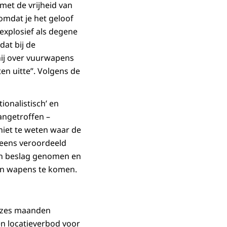
 met de vrijheid van
omdat je het geloof
 explosief als degene
dat bij de
hij over vuurwapens
ten uitte”. Volgens de
ionalistisch’ en
aangetroffen –
niet te weten waar de
 eens veroordeeld
in beslag genomen en
aan wapens te komen.
an zes maanden
en locatieverbod voor