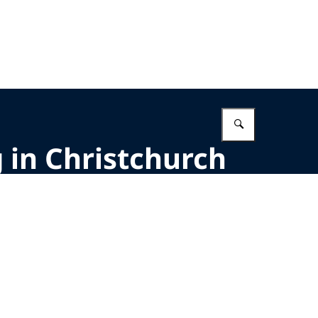
Vul in wat 
 in Christchurch