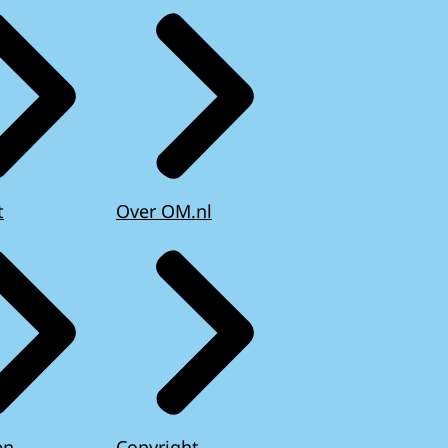
t
Over OM.nl
en
Copyright