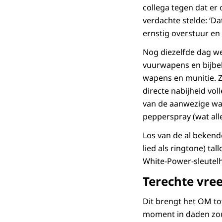
collega tegen dat er
verdachte stelde: ‘Da
ernstig overstuur en
Nog diezelfde dag we
vuurwapens en bijbeh
wapens en munitie. 
directe nabijheid vo
van de aanwezige wa
pepperspray (wat all
Los van de al bekende
lied als ringtone) t
White-Power-sleutelh
Terechte vre
Dit brengt het OM tot
moment in daden zou 