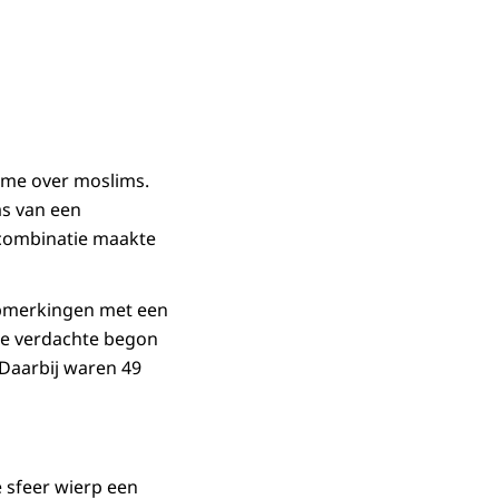
ame over moslims.
was van een
 combinatie maakte
opmerkingen met een
De verdachte begon
 Daarbij waren 49
e sfeer wierp een