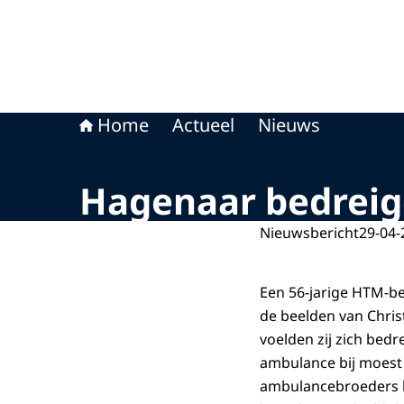
Home
Actueel
Nieuws
Hagenaar bedreigd
Nieuwsbericht
29-04-
Een 56-jarige HTM-bev
de beelden van Chris
voelden zij zich bedr
ambulance bij moest
ambulancebroeders bel