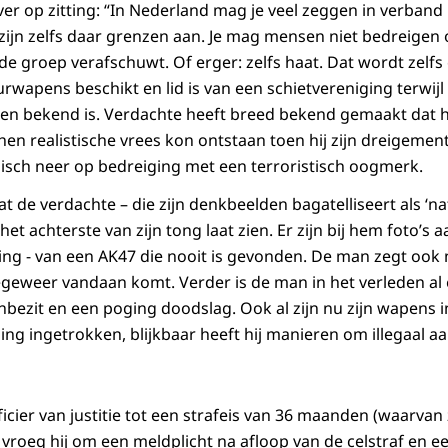
over op zitting: “In Nederland mag je veel zeggen in verband
zijn zelfs daar grenzen aan. Je mag mensen niet bedreigen 
e groep verafschuwt. Of erger: zelfs haat. Dat wordt zelfs
urwapens beschikt en lid is van een schietvereniging terwijl 
en bekend is. Verdachte heeft breed bekend gemaakt dat 
 hen realistische vrees kon ontstaan toen hij zijn dreigemen
idisch neer op bedreiging met een terroristisch oogmerk.
 de verdachte – die zijn denkbeelden bagatelliseert als ‘nat
het achterste van zijn tong laat zien. Er zijn bij hem foto’s 
ng - van een AK47 die nooit is gevonden. De man zegt ook 
geweer vandaan komt. Verder is de man in het verleden al
ezit en een poging doodslag. Ook al zijn nu zijn wapens 
ing ingetrokken, blijkbaar heeft hij manieren om illegaal 
fficier van justitie tot een strafeis van 36 maanden (waarv
 vroeg hij om een meldplicht na afloop van de celstraf en e