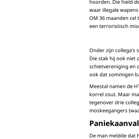
hoorden. Die hield d
waar illegale wapens
OM 36 maanden cel t
een terroristisch misd
Onder zijn collega’
Die stak hij ook niet 
schietvereniging en
ook dat sommigen b
Meestal namen de HT
korrel zout. Maar ma
tegenover drie colleg
moskeegangers (waar
Paniekaanval
De man meldde dat hi