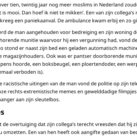
 over tien, twintig jaar nog meer moslims in Nederland zoud
t is mooi. Dan hoef ik niet te mikken’. Een van zijn collega’
 kreeg een paniekaanval. De ambulance kwam erbij en zo ging
rd de man aangehouden voor bedreiging en zijn woning doo
orende munitie waarvoor hij een vergunning had, vond de p
Zo stond er naast zijn bed een geladen automatisch machi
lle magazijnhouders. Ook was er pantser doorborende muniti
pens hoorde, een boksbeugel, een ploertendoder, een we
emaal verboden is).
 racistische uitingen van de man vond de politie op zijn te
alloze rechts-extremistische memes en gewelddadige filmpjes
anger aan zijn sleutelbos.
es
 de overtuiging dat zijn collega’s terecht vreesden dat hij 
omzetten. Een van hen heeft ook aangifte gedaan van bedr