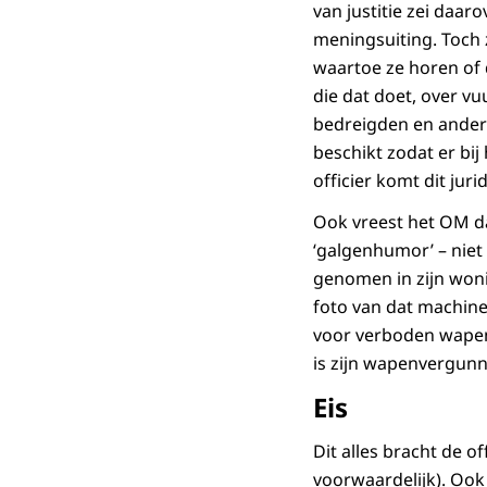
van justitie zei daar
meningsuiting. Toch 
waartoe ze horen of d
die dat doet, over vu
bedreigden en ander
beschikt zodat er bij
officier komt dit jur
Ook vreest het OM dat
‘galgenhumor’ – niet 
genomen in zijn woni
foto van dat machine
voor verboden wapenb
is zijn wapenvergunn
Eis
Dit alles bracht de o
voorwaardelijk). Ook