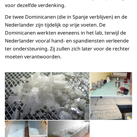
voor dezelfde verdenking.
De twee Dominicanen (die in Spanje verblijven) en de
Nederlander zijn tijdelijk op vrije voeten. De
Dominicanen werkten eveneens in het lab, terwijl de
Nederlander vooral hand- en spandiensten verleende
ter ondersteuning. Zij zullen zich later voor de rechter
moeten verantwoorden.
Open de galerij in vergrot
Op
Op
Open de galerij in vergrote weergave
Open de galerij in vergrot