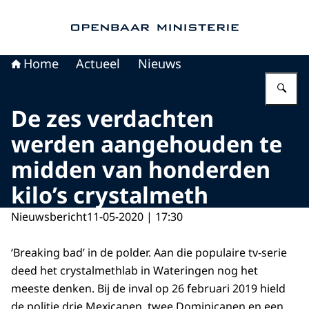
Naar de homepage van Openbaar Ministerie
Home
Actueel
Nieuws
Vu
De zes verdachten
werden aangehouden te
midden van honderden
kilo’s crystalmeth
Nieuwsbericht
11-05-2020 | 17:30
‘Breaking bad’ in de polder. Aan die populaire tv-serie
deed het crystalmethlab in Wateringen nog het
meeste denken. Bij de inval op 26 februari 2019 hield
de politie drie Mexicanen, twee Dominicanen en een