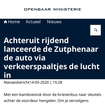
Naar de homepage van Openbaar Ministerie
Home
Actueel
Nieuws
Vu
Achteruit rijdend
lanceerde de Zutphenaar
de auto via
verkeerspaaltjes de lucht
in
Nieuwsbericht
14-05-2020 | 15:28
Met een bamboestok door de brievenbus naar sleutels
achter de voordeur hengelen. Om je vervolgens