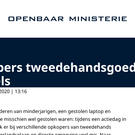
Naar de homepage van Openbaar Ministerie
opers tweedehandsgoe
ls
2020 | 13:16
eren van minderjarigen, een gestolen laptop en
e misschien wel gestolen waren: tijdens een actiedag in
k er bij verschillende opkopers van tweedehands
erlandselaan en directe omgeving veel mis. Naar