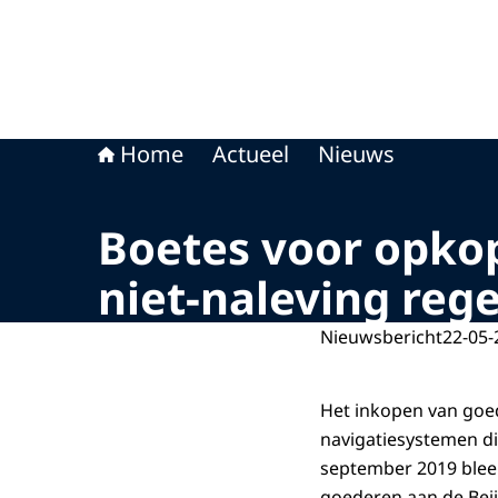
Home
Actueel
Nieuws
Boetes voor opk
niet-naleving rege
Nieuwsbericht
22-05-
Het inkopen van goed
navigatiesystemen di
september 2019 blee
goederen aan de Beij