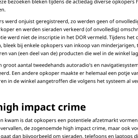
ze bezoeken bleken tijdens de actiedag diverse opkopers
en.
iers werd onjuist geregistreerd, zo werden geen of onvolled
koper en werden sieraden verkeerd (of onvolledig) omschr
ptie werd niet de inscriptie in het DOR vermeld. Tijdens het
, bleek bij enkele opkopers van inkoop van minderjarigen, 
teren van (een deel van de) producten die wel in de winkel la
n groot aantal tweedehands autoradio’s en navigatiesyste
eerd. Een andere opkoper maakte er helemaal een potje van
n in de winkel aangetroffen die volgens het systeem al v
high impact crime
en kwam is dat opkopers een potentiele afzetmarkt vormen
vervallen, de zogenoemde high impact crime, maar ook voo
 gaat dan bijvoorbeeld om sieraden, telefoons en laptops di