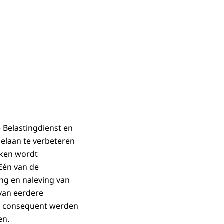
 Belastingdienst en
selaan te verbeteren
rken wordt
Eén van de
ing en naleving van
 van eerdere
iet consequent werden
en.