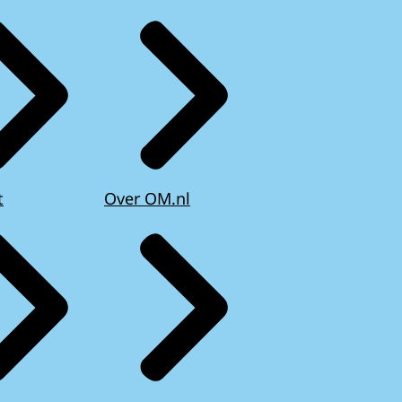
t
Over OM.nl