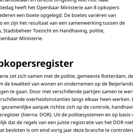
ctiedag heeft het Openbaar Ministerie aan 8 opkopers
deren een boete opgelegd. De boetes variëren van
uro en zijn het resultaat van een samenwerking tussen de
Stadsbeheer Toezicht en Handhaving, politie,
penbaar Ministerie.
opkopersregister
rie zet zich samen met de politie, gemeente Rotterdam, de
 om de kwaliteit van wonen en ondernemen op de Beijerland
tegen te gaan. Door met verschillende partijen samen te we
schillende overheidsinstanties langs elkaar heen werken. 
e gezamenlijke aanpak richtte zich op de controle, handhav
sregister (hierna: DOR). Uit de politiesystemen en op basis
lijk dat de regels van een juiste registratie van het DOR n
at besloten is om eind vorig jaar deze branche te controler