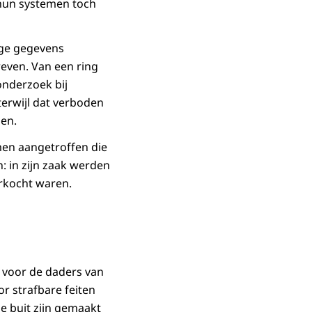
 hun systemen toch
ige gegevens
even. Van een ring
 onderzoek bij
terwijl dat verboden
gen.
men aangetroffen die
: in zijn zaak werden
erkocht waren.
 voor de daders van
r strafbare feiten
e buit zijn gemaakt