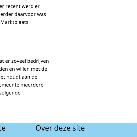
er recent werd er
 eerder daarvoor was
 Marktplaats.
t er zoveel bedrijven
den en willen met de
iet houdt aan de
e gemeente meerdere
 volgende
ce
Over deze site