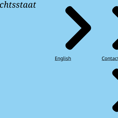
chtsstaat
English
Contac