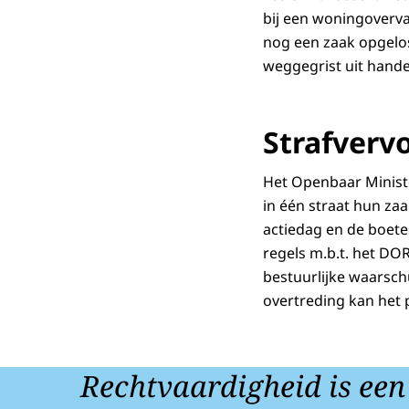
bij een woningoverva
nog een zaak opgelos
weggegrist uit hand
Strafverv
Het Openbaar Ministe
in één straat hun za
actiedag en de boete
regels m.b.t. het DO
bestuurlijke waarsc
overtreding kan het 
Rechtvaardigheid is een