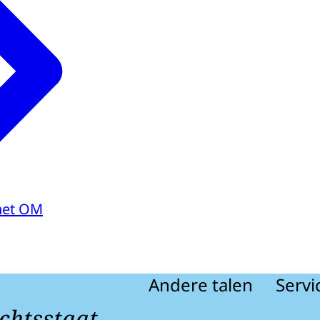
het OM
Andere talen
Servi
chtsstaat