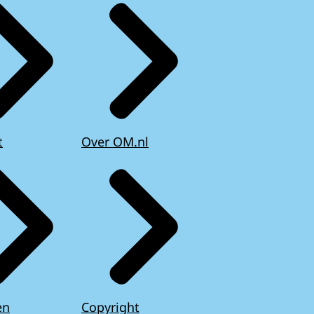
t
Over OM.nl
en
Copyright