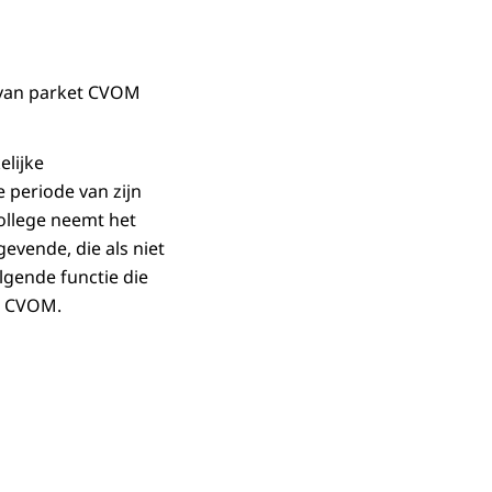
 van parket CVOM
elijke
 periode van zijn
ollege neemt het
gevende, die als niet
lgende functie die
et CVOM.