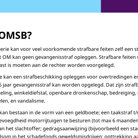
 OMSB?
rie kan voor veel voorkomende strafbare feiten zelf een s
et OM kan geen gevangenisstraf opleggen. Strafbare feiten
ast is moeten aan de rechter worden voorgelegd.
itie kan een strafbeschikking opleggen voor overtredingen e
jaar gevangenisstraf kan worden opgelegd. Dat zijn strafba
ing, winkeldiefstal, openbare dronkenschap, bedreiging, r
elen, en vandalisme.
kan bestaan in de vorm van een geldboete; een taakstraf t
evoegdheid motorrijtuigen te besturen (tot max 6 maanden)
 het slachtoffer; gedragsaanwijzing (bijvoorbeeld een st
dsom in het schadefonds geweldsmisdrijven; onttrekking aa