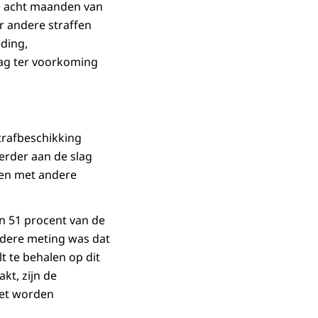
e acht maanden van
r andere straffen
eding,
rag ter voorkoming
trafbeschikking
rder aan de slag
men met andere
n 51 procent van de
rdere meting was dat
t te behalen op dit
kt, zijn de
oet worden