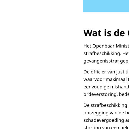
Wat is de
Het Openbaar Ministe
strafbeschikking. H
gevangenisstraf gep
De officier van just
waarvoor maximaal 6 
eenvoudige mishandel
ordeverstoring, bed
De strafbeschikking 
ontzegging van de b
schadevergoeding aan
storting van een gel