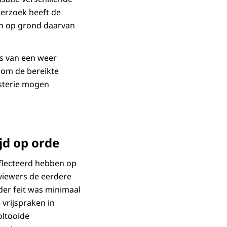
derzoek heeft de
en op grond daarvan
is van een weer
 om de bereikte
isterie mogen
ijd op orde
eflecteerd hebben op
viewers de eerdere
der feit was minimaal
 vrijspraken in
oltooide