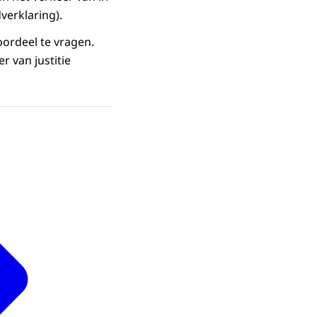
erklaring).
oordeel te vragen.
r van justitie