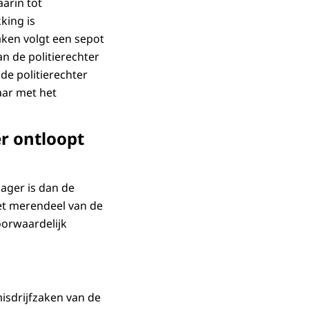
arin tot
king is
zaken volgt een sepot
an de politierechter
de politierechter
aar met het
er ontloopt
lager is dan de
het merendeel van de
oorwaardelijk
isdrijfzaken van de