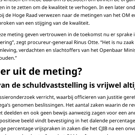
n in te zetten om de kwaliteit te verhogen. In een later on
bij de Hoge Raad verwezen naar de metingen van het OM 
oken van een stijging van de kwaliteit.
eze meting geven vertrouwen in de toekomst nu er sprake 
ring”, zegt procureur-generaal Rinus Otte. “Het is nu zaak
enleving, verdachten en slachtoffers van het Openbaar Min
houden.”
 er uit de meting?
an de schuldvaststelling is vrijwel alt
sieronderzoek verricht, waarbij officieren van justitie ger
ega’s genomen beslissingen. Het aantal zaken waarin de re
iet deelden en ook geen bewijs aanwezig zagen voor een an
positieve beeld vindt bevestiging in het dalende percentage
age percentage vrijspraken in zaken die het CJIB na een onv