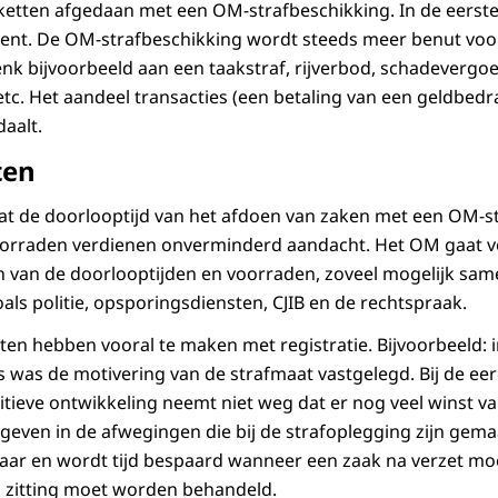
etten afgedaan met een OM-strafbeschikking. In de eerst
cent. De OM-strafbeschikking wordt steeds meer benut voo
nk bijvoorbeeld aan een taakstraf, rijverbod, schadevergo
etc. Het aandeel transacties (een betaling van een geldbed
daalt.
ten
 dat de doorlooptijd van het afdoen van zaken met een OM-s
orraden verdienen onverminderd aandacht. Het OM gaat ve
n van de doorlooptijden en voorraden, zoveel mogelijk sa
oals politie, opsporingsdiensten, CJIB en de rechtspraak.
en hebben vooral te maken met registratie. Bijvoorbeeld: i
 was de motivering van de strafmaat vastgelegd. Bij de ee
tieve ontwikkeling neemt niet weg dat er nog veel winst val
 geven in de afwegingen die bij de strafoplegging zijn gemaa
baar en wordt tijd bespaard wanneer een zaak na verzet m
 zitting moet worden behandeld.