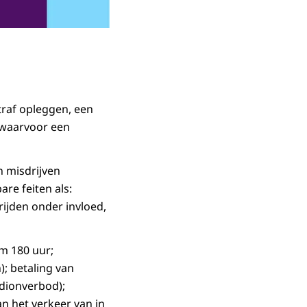
traf opleggen, een
 waarvoor een
n misdrijven
re feiten als:
ijden onder invloed,
/m 180 uur;
; betaling van
adionverbod);
n het verkeer van in