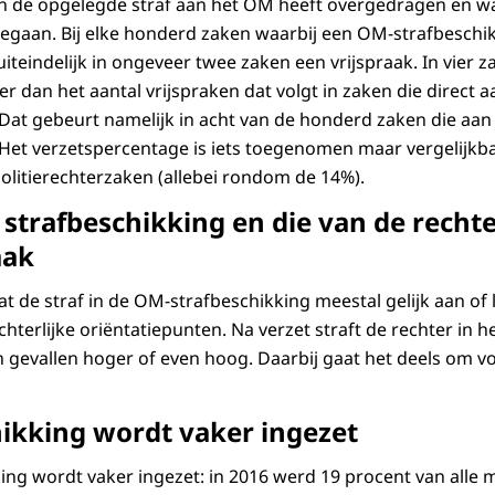
n de opgelegde straf aan het OM heeft overgedragen en wa
egaan. Bij elke honderd zaken waarbij een OM-strafbeschik
uiteindelijk in ongeveer twee zaken een vrijspraak. In vier 
der dan het aantal vrijspraken dat volgt in zaken die direct a
at gebeurt namelijk in acht van de honderd zaken die aan 
Het verzetspercentage is iets toegenomen maar vergelijkb
olitierechterzaken (allebei rondom de 14%).
e strafbeschikking en die van de recht
aak
dat de straf in de OM-strafbeschikking meestal gelijk aan of 
chterlijke oriëntatiepunten. Na verzet straft de rechter in 
 gevallen hoger of even hoog. Daarbij gaat het deels om v
hikking wordt vaker ingezet
ng wordt vaker ingezet: in 2016 werd 19 procent van alle m