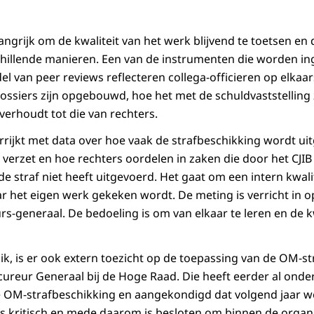
ngrijk om de kwaliteit van het werk blijvend te toetsen en 
hillende manieren. Een van de instrumenten die worden inge
 van peer reviews reflecteren collega-officieren op elkaar
ssiers zijn opgebouwd, hoe het met de schuldvaststelling 
verhoudt tot die van rechters.
errijkt met data over hoe vaak de strafbeschikking wordt ui
 verzet en hoe rechters oordelen in zaken die door het CJIB
e straf niet heeft uitgevoerd. Het gaat om een intern kwal
r het eigen werk gekeken wordt. De meting is verricht in o
s-generaal. De bedoeling is om van elkaar te leren en de kwa
ik, is er ook extern toezicht op de toepassing van de OM-s
ureur Generaal bij de Hoge Raad. Die heeft eerder al ond
 OM-strafbeschikking en aangekondigd dat volgend jaar we
 kritisch en mede daarom is besloten om binnen de organi