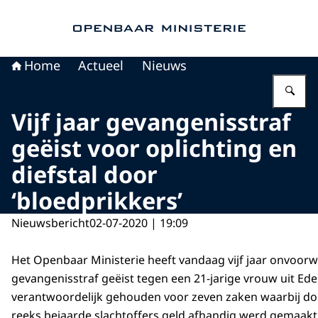
Naar de homepage van Openbaar Ministerie
Home
Actueel
Nieuws
Vu
Vijf jaar gevangenisstraf
geëist voor oplichting en
diefstal door
‘bloedprikkers’
Nieuwsbericht
02-07-2020 | 19:09
Het Openbaar Ministerie heeft vandaag vijf jaar onvoorw
gevangenisstraf geëist tegen een 21-jarige vrouw uit Ede
verantwoordelijk gehouden voor zeven zaken waarbij doo
reeks bejaarde slachtoffers geld afhandig werd gemaakt. 