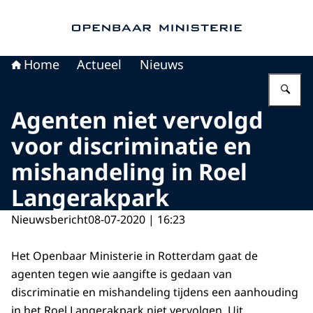
Naar de homepage van Openbaar Ministerie
Home
Actueel
Nieuws
Vu
Agenten niet vervolgd
voor discriminatie en
mishandeling in Roel
Langerakpark
Nieuwsbericht
08-07-2020 | 16:23
Het Openbaar Ministerie in Rotterdam gaat de
agenten tegen wie aangifte is gedaan van
discriminatie en mishandeling tijdens een aanhouding
in het Roel Langerakpark niet vervolgen. Uit