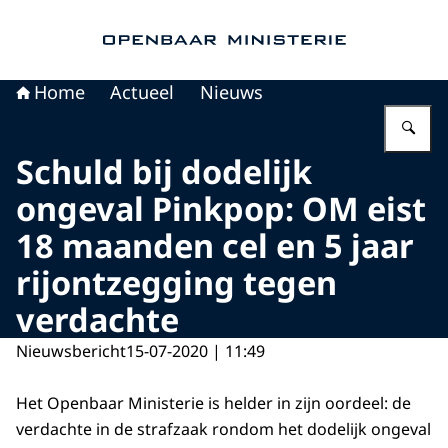
Naar de homepage van Openbaar Ministerie
Home
Actueel
Nieuws
Vu
Schuld bij dodelijk
ongeval Pinkpop: OM eist
18 maanden cel en 5 jaar
rijontzegging tegen
verdachte
Nieuwsbericht
15-07-2020 | 11:49
Het Openbaar Ministerie is helder in zijn oordeel: de
verdachte in de strafzaak rondom het dodelijk ongeval