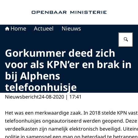
Naar de homepage van Openbaar Ministerie
Home
Actueel
Nieuws
Vu
Gorkummer deed zich
voor als KPN’er en brak in
bij Alphens
telefoonhuisje
Nieuwsbericht
24-08-2020 | 17:41
Het was een merkwaardige zaak. In 2018 stelde KPN vast 
telefoonhuisjes ongeautoriseerd werden geopend. Deze
verdeelkasten zijn namelijk elektronisch beveiligd. Uitei
politie in samenspel een man op heterdaad te betrappen