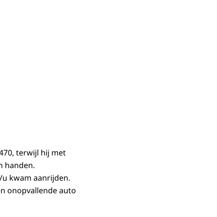
70, terwijl hij met
jn handen.
m/u kwam aanrijden.
en onopvallende auto