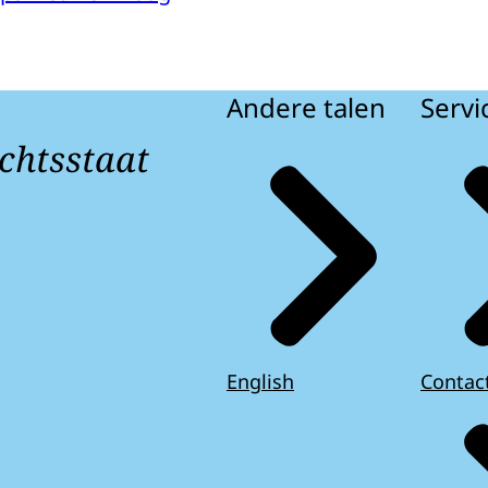
Andere talen
Servi
chtsstaat
English
Contac