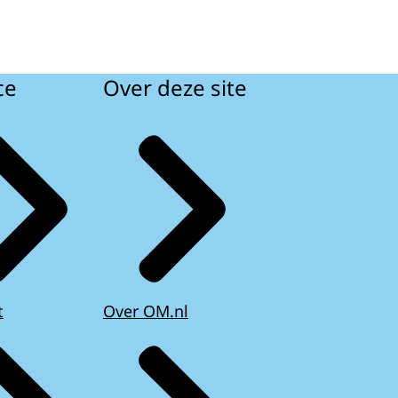
ce
Over deze site
t
Over OM.nl