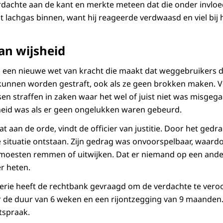
rdachte aan de kant en merkte meteen dat die onder invloe
t lachgas binnen, want hij reageerde verdwaasd en viel bij
an wijsheid
 is een nieuwe wet van kracht die maakt dat weggebruikers d
unnen worden gestraft, ook als ze geen brokken maken. V
ssen straffen in zaken waar het wel of juist niet was misgega
heid was als er geen ongelukken waren gebeurd.
at aan de orde, vindt de officier van justitie. Door het gedr
e situatie ontstaan. Zijn gedrag was onvoorspelbaar, waardo
 moesten remmen of uitwijken. Dat er niemand op een ande
r heten.
rie heeft de rechtbank gevraagd om de verdachte te veroo
r de duur van 6 weken en een rijontzegging van 9 maanden
tspraak.