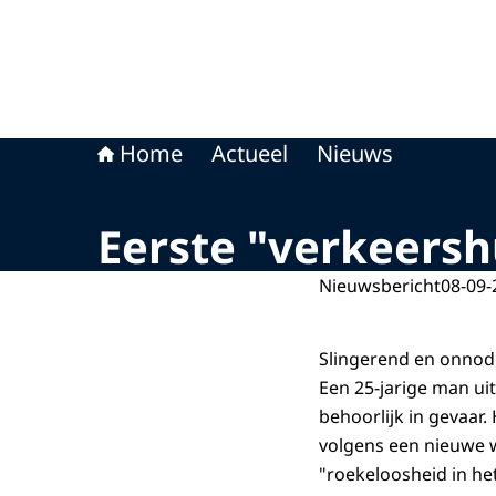
Home
Actueel
Nieuws
Eerste "verkeersh
Nieuwsbericht
08-09-
Slingerend en onnodi
Een 25-jarige man ui
behoorlijk in gevaar.
volgens een nieuwe w
"roekeloosheid in he