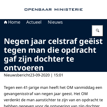
Naar de homepage van Openbaar Ministerie
Home
Actueel
Nieuws
Vu
Negen jaar celstraf geëist
tegen man die opdracht
gaf zijn dochter te
ontvoeren
Nieuwsbericht
23-09-2020 | 15:01
Tegen een 41-jarige man heeft het OM vanmiddag een
gevangenisstraf van negen jaar geest. Het OM
verdenkt de man aanstichter te zijn van en opdracht te
hebben gegeven voor de ontvoering van zijn dochter