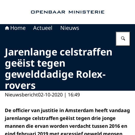
Naar de homepage van Openbaar Ministerie
Home
Actueel
Nieuws
Vu
Jarenlange celstraffen
geëist tegen
gewelddadige Rolex-
rovers
Nieuwsbericht
02-10-2020 | 16:49
De officier van justitie in Amsterdam heeft vandaag
jarenlange celstraffen geëist tegen drie jonge
mannen die ervan worden verdacht tussen 2016 en
eind februari 2019 met excessief geweld mensen