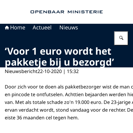
Naar de homepage van Openbaar Ministerie
Home
Actueel
Nieuws
Vu
‘Voor 1 euro wordt het
pakketje bij u bezorgd’
Nieuwsbericht
22-10-2020 | 15:32
Door zich voor te doen als pakketbezorger wist de man
en pincode te ontfutselen. Achttien bejaarden werden hie
van. Met als totale schade zo'n 19.000 euro. De 23-jari
ervan verdacht wordt, stond vandaag voor de rechter. De o
eiste 36 maanden cel tegen hem.