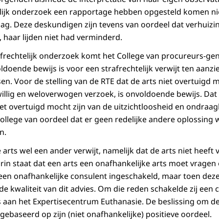
telijk onderzoek een rapportage hebben opgesteld komen nie
 zag. Deze deskundigen zijn tevens van oordeel dat verhuiz
, haar lijden niet had verminderd.
afrechtelijk onderzoek komt het College van procureurs-gen
ldoende bewijs is voor een strafrechtelijk verwijt ten aanzi
n. Voor de stelling van de RTE dat de arts niet overtuigd m
willig en weloverwogen verzoek, is onvoldoende bewijs. Dat
niet overtuigd mocht zijn van de uitzichtloosheid en ondraag
 College van oordeel dat er geen redelijke andere oplossing 
n.
arts wel een ander verwijt, namelijk dat de arts niet heeft 
arin staat dat een arts een onafhankelijke arts moet vragen
een onafhankelijke consulent ingeschakeld, maar toen deze
de kwaliteit van dit advies. Om die reden schakelde zij een c
s aan het Expertisecentrum Euthanasie. De beslissing om de
gebaseerd op zijn (niet onafhankelijke) positieve oordeel.