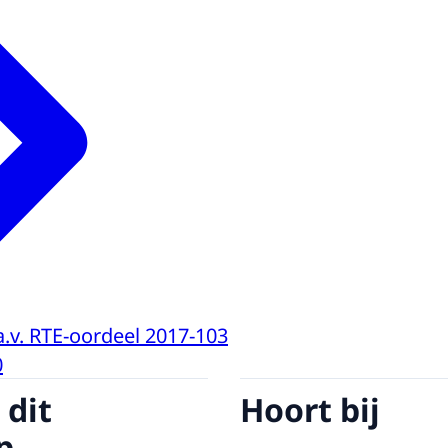
a.v. RTE-oordeel 2017-103
0
 dit
Hoort bij
p