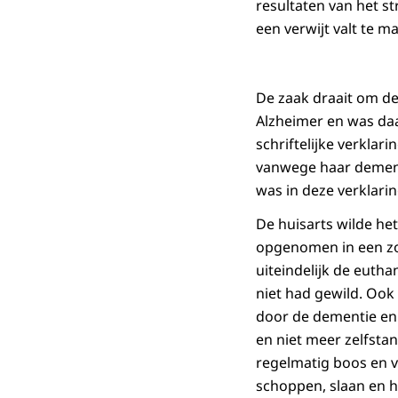
resultaten van het st
een verwijt valt te m
De zaak draait om de
Alzheimer en was da
schriftelijke verkla
vanwege haar dement
was in deze verklari
De huisarts wilde he
opgenomen in een zor
uiteindelijk de eutha
niet had gewild. Ook
door de dementie en b
en niet meer zelfsta
regelmatig boos en v
schoppen, slaan en h