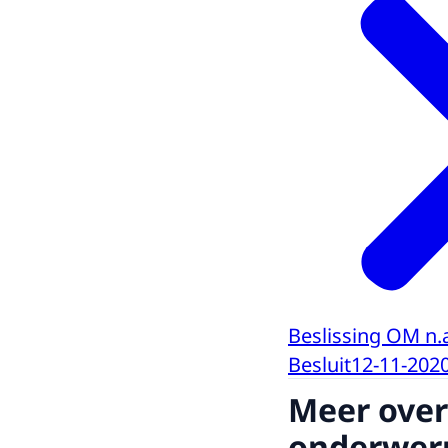
Beslissing OM n.
Besluit
12-11-202
Meer over
onderwer