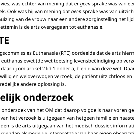
vies, was echter van mening dat er
geen
sprake was van een 
k. Ook was hij van mening dat
geen
sprake was van uitzich
huizing van de vrouw naar een andere zorginstelling het lij
iettemin is de arts overgegaan tot euthanasie.
TE
gscommissies Euthanasie (RTE) oordeelde dat de arts hier
e euthanasiewet (de wet toetsing levensbeëindiging op verz
 daarbij om artikel 2 lid 1 onder a, b en d van deze wet. Daa
jwillig en weloverwogen verzoek, de patiënt uitzichtloos en
 redelijke andere oplossing is.
telijk onderzoek
ijk onderzoek van het OM dat daarop volgde is naar voren g
e van het verzoek is uitgegaan van hetgeen familie en naas
ijden is de arts uitgegaan van het medisch dossier, informat
orgenden alsmede de interpretatie van haar eigen observat