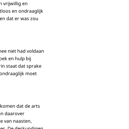
vrijwillig en
tloos en ondraaglijk
den dat er was zou
mee niet had voldaan
oek en hulp bij
rin staat dat sprake
 ondraaglijk moet
ekomen dat de arts
ten daarover
ie van naasten,
ies. De deskundigen