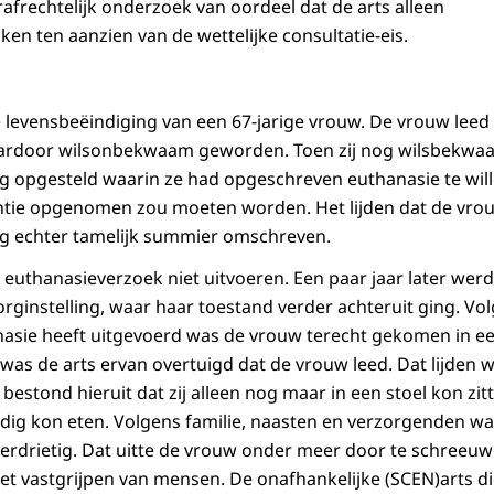
rafrechtelijk onderzoek van oordeel dat de arts alleen
aken ten aanzien van de wettelijke consultatie-eis.
 levensbeëindiging van een 67-jarige vrouw. De vrouw leed 
ardoor wilsonbekwaam geworden. Toen zij nog wilsbekwaam
ring opgesteld waarin ze had opgeschreven euthanasie te wil
ie opgenomen zou moeten worden. Het lijden dat de vro
ng echter tamelijk summier omschreven.
t euthanasieverzoek niet uitvoeren. Een paar jaar later wer
ginstelling, waar haar toestand verder achteruit ging. Vol
nasie heeft uitgevoerd was de vrouw terecht gekomen in een 
 was de arts ervan overtuigd dat de vrouw leed. Dat lijden 
estond hieruit dat zij alleen nog maar in een stoel kon zit
ndig kon eten. Volgens familie, naasten en verzorgenden w
erdrietig. Dat uitte de vrouw onder meer door te schreeuw
et vastgrijpen van mensen. De onafhankelijke (SCEN)arts d