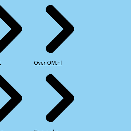
t
Over OM.nl