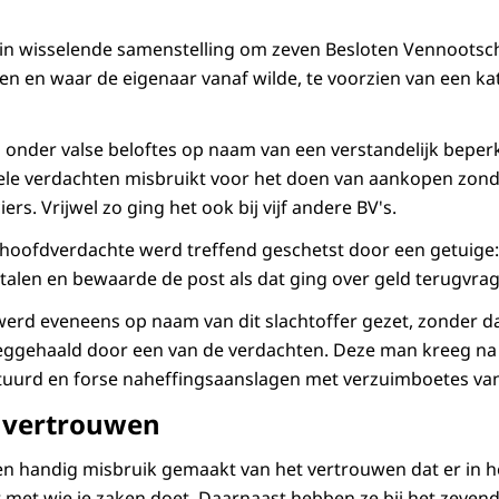
n wisselende samenstelling om zeven Besloten Vennoots
n en waar de eigenaar vanaf wilde, te voorzien van een ka
 onder valse beloftes op naam van een verstandelijk beper
le verdachten misbruikt voor het doen van aankopen zonde
ers. Vrijwel zo ging het ook bij vijf andere BV's.
hoofdverdachte werd treffend geschetst door een getuige:
etalen en bewaarde de post als dat ging over geld terugvra
werd eveneens op naam van dit slachtoffer gezet, zonder dat
eggehaald door een van de verdachten. Deze man kreeg na 
tuurd en forse naheffingsaanslagen met verzuimboetes van
 vertrouwen
n handig misbruik gemaakt van het vertrouwen dat er in h
t met wie je zaken doet. Daarnaast hebben ze bij het zeven