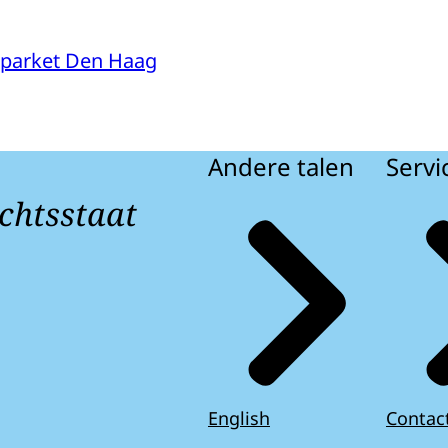
parket Den Haag
Andere talen
Servi
chtsstaat
English
Contac