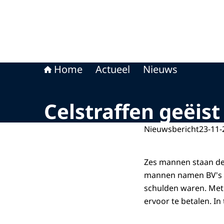
Home
Actueel
Nieuws
Celstraffen geëist
Nieuwsbericht
23-11-
Zes mannen staan dez
mannen namen BV's o
schulden waren. Met 
ervoor te betalen. I