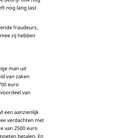
t nog lang last
lende fraudeurs,
rmee zij hebben
ige man uit
eid van zaken
700 euro
 voordeel van
M een aanzienlijk
wee verdachten met
te van 2500 euro
moeten betalen. En