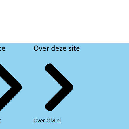
ce
Over deze site
t
Over OM.nl