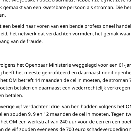
 gemaakt van een kwetsbare persoon als stroman. Die heef
en.
t een beeld naar voren van een bende professioneel hande
heid, het netwerk dat verdachten vormden, het gemak waa
ang van de fraude.
volgens het Openbaar Ministerie weggelegd voor een 61-jar
j heeft het meeste geprofiteerd en daarnaast nooit openh
 het OM betreft 14 maanden de cel in moeten, de stroman 
eten betalen en daarnaast een wederrechtelijk verkregen
n betalen.
overige vijf verdachten: drie van hen hadden volgens het O
l en zouden 9, 9 en 12 maanden de cel in moeten. Tegen t
te het OM een werkstraf van 240 uur voor de een en een boe
van de vijf zouden eveneens de 700 euro schadevergoeding 