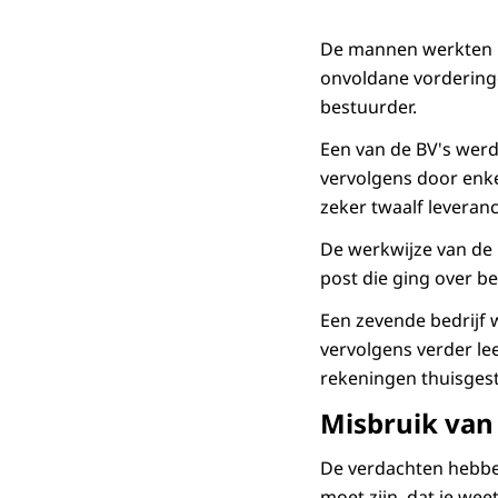
De mannen werkten i
onvoldane vorderinge
bestuurder.
Een van de BV's werd
vervolgens door enke
zeker twaalf leveranci
De werkwijze van de 
post die ging over b
Een zevende bedrijf 
vervolgens verder le
rekeningen thuisges
Misbruik van
De verdachten hebbe
moet zijn, dat je wee