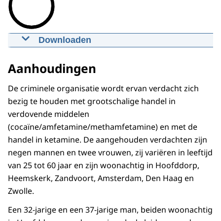
Downloaden
Politie Noord-Holland doet grootste
vangst ketamine ooit in Nederland
Aanhoudingen
04-12-2020
00:02:27
mp4
588,1 MB
De criminele organisatie wordt ervan verdacht zich
Download
bezig te houden met grootschalige handel in
verdovende middelen
(cocaïne/amfetamine/methamfetamine) en met de
handel in ketamine. De aangehouden verdachten zijn
negen mannen en twee vrouwen, zij variëren in leeftijd
van 25 tot 60 jaar en zijn woonachtig in Hoofddorp,
Heemskerk, Zandvoort, Amsterdam, Den Haag en
Zwolle.
Een 32-jarige en een 37-jarige man, beiden woonachtig