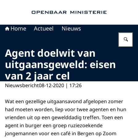
Naar de homepage van Openbaar Ministerie
Home
Actueel
Nieuws
Vu
Agent doelwit van
uitgaansgeweld: eisen
van 2 jaar cel
Nieuwsbericht
08-12-2020 | 17:26
Wat een gezellige uitgaansavond afgelopen zomer
had moeten worden, liep voor twee agenten en hun
vrienden uit op een gewelddadig treffen. Toen een
agent in burger een groep ruziezoekende
jongemannen voor een café in Bergen op Zoom