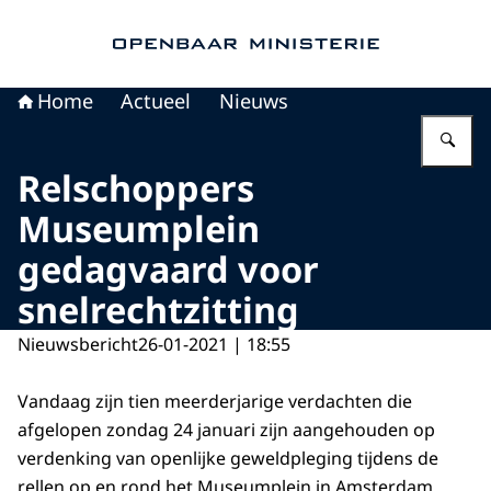
Naar de homepage van Openbaar Ministerie
Home
Actueel
Nieuws
Vu
Relschoppers
Museumplein
gedagvaard voor
snelrechtzitting
Nieuwsbericht
26-01-2021 | 18:55
Vandaag zijn tien meerderjarige verdachten die
afgelopen zondag 24 januari zijn aangehouden op
verdenking van openlijke geweldpleging tijdens de
rellen op en rond het Museumplein in Amsterdam