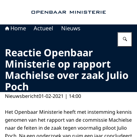
Naar de homepage van Openbaar Ministerie
Home
Actueel
Nieuws
Vu
Reactie Openbaar
Ministerie op rapport
Machielse over zaak Julio
Poch
Nieuwsbericht
01-02-2021 | 14:00
Het Openbaar Ministerie heeft met instemming kennis
genomen van het rapport van de commissie Machielse
naar de feiten in de zaak tegen voormalig piloot Julio
Poch. Na een onderzoek van ruim een jaar concludeert