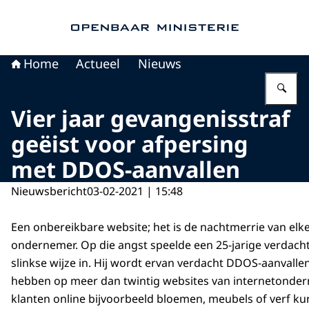
Naar de homepage van Openbaar Ministerie
Home
Actueel
Nieuws
Vu
Vier jaar gevangenisstraf
geëist voor afpersing
met DDOS-aanvallen
Nieuwsbericht
03-02-2021 | 15:48
Een onbereikbare website; het is de nachtmerrie van elke
ondernemer. Op die angst speelde een 25-jarige verdach
slinkse wijze in. Hij wordt ervan verdacht DDOS-aanvalle
hebben op meer dan twintig websites van internetonder
klanten online bijvoorbeeld bloemen, meubels of verf ku