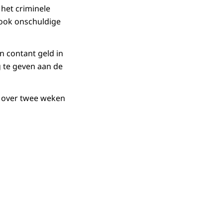
het criminele
 ook onschuldige
n contant geld in
g te geven aan de
t over twee weken