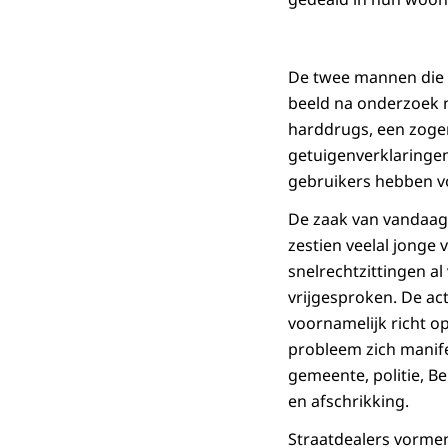
De twee mannen die
beeld na onderzoek n
harddrugs, een zogen
getuigenverklaringen
gebruikers hebben v
De zaak van vandaag
zestien veelal jonge
snelrechtzittingen a
vrijgesproken. De ac
voornamelijk richt op
probleem zich manife
gemeente, politie, B
en afschrikking.
Straatdealers vorme