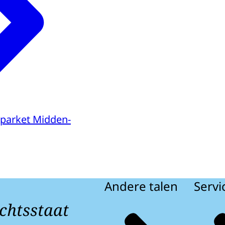
parket Midden-
Andere talen
Servi
chtsstaat