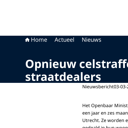
Home
Actueel
Nieuws
Opnieuw celstraff
straatdealers
Nieuwsbericht
03-03-
Het Openbaar Ministe
een jaar en zes maan
Utrecht. Ze worden e
gedeald in hun woo