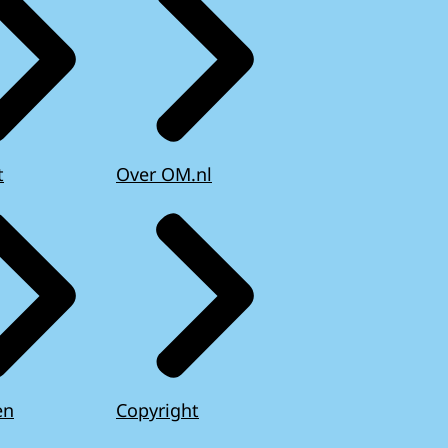
t
Over OM.nl
en
Copyright