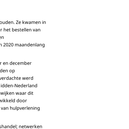
ouden. Ze kwamen in
 het bestellen van
en
e in 2020 maandenlang
er en december
rden op
 verdachte werd
 Midden-Nederland
 wijken waar dit
wikkeld door
 van hulpverlening
gshandel; netwerken