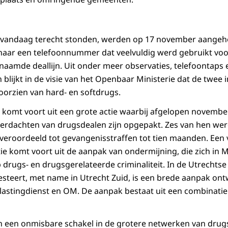
 vandaag terecht stonden, werden op 17 november aangeh
aar een telefoonnummer dat veelvuldig werd gebruikt voor
aamde deallijn. Uit onder meer observaties, telefoontaps 
 blijkt in de visie van het Openbaar Ministerie dat de twe
oorzien van hard- en softdrugs.
 komt voort uit een grote actie waarbij afgelopen novemb
 verdachten van drugsdealen zijn opgepakt. Zes van hen we
l veroordeeld tot gevangenisstraffen tot tien maanden. Een
tie komt voort uit de aanpak van ondermijning, die zich in
 drugs- en drugsgerelateerde criminaliteit. In de Utrechtse
steert, met name in Utrecht Zuid, is een brede aanpak ont
elastingdienst en OM. De aanpak bestaat uit een combinatie
n een onmisbare schakel in de grotere netwerken van dru