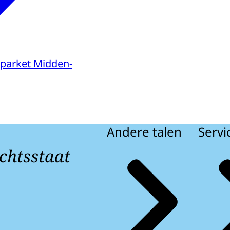
parket Midden-
Andere talen
Servi
chtsstaat