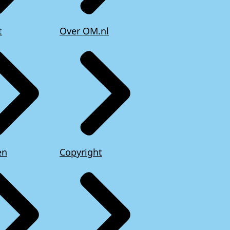
t
Over OM.nl
en
Copyright