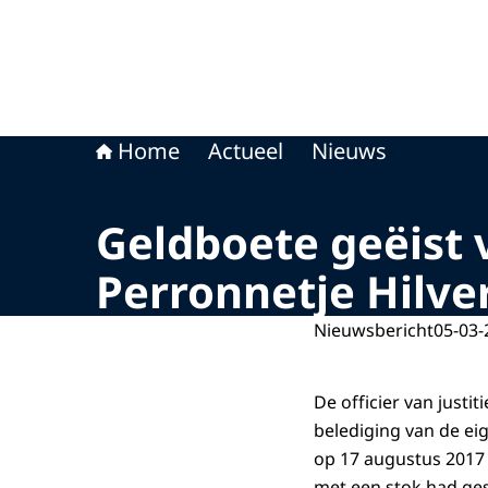
Home
Actueel
Nieuws
Geldboete geëist 
Perronnetje Hilv
Nieuwsbericht
05-03-
De officier van justi
belediging van de ei
op 17 augustus 2017 v
met een stok had ge