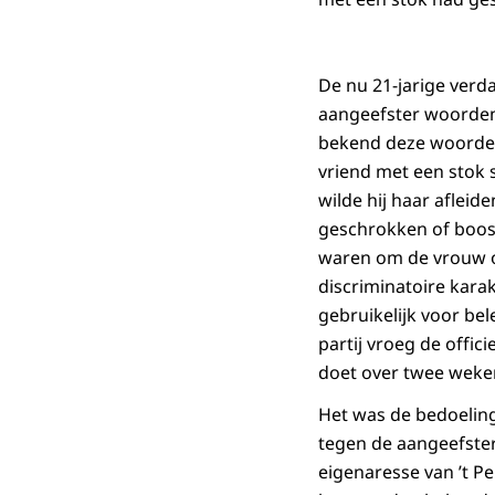
De nu 21-jarige verda
aangeefster woorden 
bekend deze woorden 
vriend met een stok 
wilde hij haar afleid
geschrokken of boos
waren om de vrouw opz
discriminatoire kara
gebruikelijk voor be
partij vroeg de offic
doet over twee weken
Het was de bedoeling
tegen de aangeefster
eigenaresse van ’t Pe