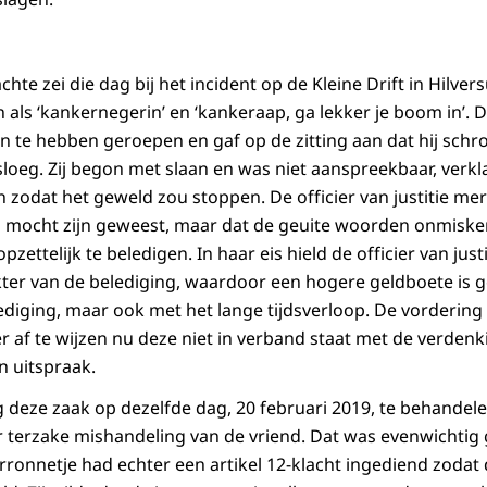
chte zei die dag bij het incident op de Kleine Drift in Hilve
als ‘kankernegerin’ en ‘kankeraap, ga lekker je boom in’. 
te hebben geroepen en gaf op de zitting aan dat hij schro
sloeg. Zij begon met slaan en was niet aanspreekbaar, verk
en zodat het geweld zou stoppen. De officier van justitie mer
 mocht zijn geweest, maar dat de geuite woorden onmisk
ettelijk te beledigen. In haar eis hield de officier van just
kter van de belediging, waardoor een hogere geldboete is g
lediging, maar ook met het lange tijdsverloop. De vorderin
ier af te wijzen nu deze niet in verband staat met de verden
 uitspraak.
 deze zaak op dezelfde dag, 20 februari 2019, te behandele
 terzake mishandeling van de vriend. Dat was evenwichtig
rronnetje had echter een artikel 12-klacht ingediend zodat 