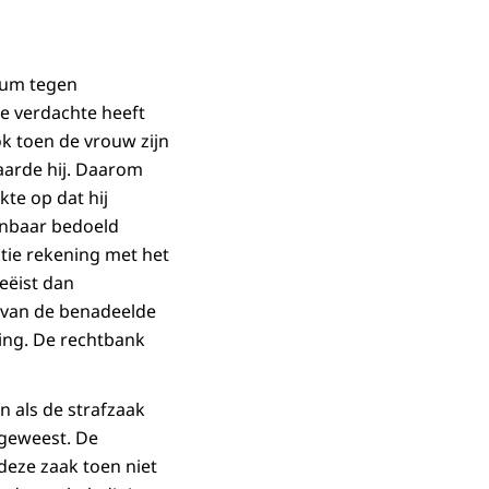
rsum tegen
De verdachte heeft
k toen de vrouw zijn
laarde hij. Daarom
kte op dat hij
enbaar bedoeld
itie rekening met het
eëist dan
g van de benadeelde
king. De rechtbank
n als de strafzaak
 geweest. De
deze zaak toen niet