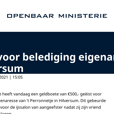
Naar de homepage van Openbaar Ministerie
voor belediging eigenar
ersum
2021 | 15:05
tie heeft vandaag een geldboete van €500,- geëist voor
genaresse van ’t Perronnetje in Hilversum. Dit gebeurde
oor de ijssalon van aangeefster nadat zij zijn vriend
slagen.