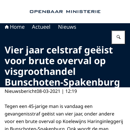
Naar de homepage van Openbaar Ministerie
Home
Actueel
Nieuws
Vu
Vier jaar celstraf geëist
voor brute overval op
visgroothandel
Bunschoten-Spakenburg
Nieuwsbericht
08-03-2021 | 12:19
Tegen een 45-jarige man is vandaag een
gevangenisstraf geëist van vier jaar, onder andere
voor een brute overval op Koelewijns Haringinleggerij
in Bunschoten-Spakenburg. Ook wordt de man