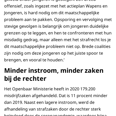
Verdacht van ernstig geweldsdelict: van 1633
offensief, zoals ingezet met het actieplan Wapens en
naar 1904
Jongeren, is hard nodig om dit maatschappelijke
Verdacht van (poging tot) doodslag: van 133
probleem aan te pakken. Opsporing en vervolging met
naar 199
stevige gevolgen is belangrijk om jongeren duidelijke
Verdacht van (poging tot) moord: van 14 naar
grenzen op te leggen, en hen te confronteren met hun
25
misdadig gedrag, maar alleen met het strafrecht los je
Geweld door jongvolwassenen
dit maatschappelijke probleem niet op. Brede coalities
zijn nodig om deze jongeren op het juiste spoor te
(18 -21 jr)*:
brengen, en vooral te houden.’
Verdacht van ernstig geweldsdelict: van 1894
Minder instroom, minder zaken
naar 1979
bij de rechter
Verdacht van (poging tot) doodslag: van 164
naar 226
Het Openbaar Ministerie heeft in 2020 179.200
Verdacht van (poging tot) moord: van 52 naar
misdrijfzaken afgehandeld. Dat is 11 procent minder
64
dan 2019. Naast een lagere instroom, werd de
*Aantal verdachten t.o.v. 2019
afhandeling van strafzaken door de rechter sterk
beïnvloed door de coronapandemie, waardoor bijna