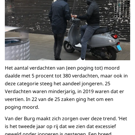
179.200 Misdrijven
21.400 Hoger beroepszaken
146.000 Overtredingszaken
373.600 Beroepen tegen verkeersboetes
400 Coronagerelateerde misdrijven
40.000 Coronagerelateerde overtredingen
Groei verdachten online
Het aantal verdachten van (een poging tot) moord
criminaliteit*:
daalde met 5 procent tot 380 verdachten, maar ook in
Cybercrime: van 390 naar 480
deze categorie steeg het aandeel jongeren. 25
Fraude met betaalproducten: van 460 naar 680
Verdachten waren minderjarig, in 2019 waren dat er
Fraude met online handel: van 285 naar 330
veertien. In 22 van de 25 zaken ging het om een
Identiteitsfraude: van 120 naar 140
poging moord.
Geweld door minderjarigen (t/m
Van der Burg maakt zich zorgen over deze trend. ‘Het
17 jaar)*:
is het tweede jaar op rij dat we zien dat excessief
geweld onder jongeren is gestegen. Een breed