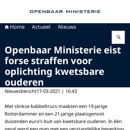
Naar de homepage van Openbaar Ministerie
Home
Actueel
Nieuws
Vu
Openbaar Ministerie eist
forse straffen voor
oplichting kwetsbare
ouderen
Nieuwsbericht
17-03-2021 | 16:43
Met slinkse babbeltrucs maakten een 19-jarige
Rotterdammer en een 21-jarige plaatsgenoot
duizenden euro’s buit van kwetsbare ouderen. In één
geval werd een man met een verstandelijke beperking