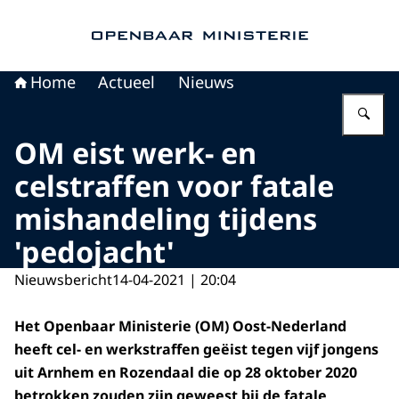
Naar de homepage van Openbaar Ministerie
Home
Actueel
Nieuws
Vu
OM eist werk- en
celstraffen voor fatale
mishandeling tijdens
'pedojacht'
Nieuwsbericht
14-04-2021 | 20:04
Het Openbaar Ministerie (OM) Oost-Nederland
heeft cel- en werkstraffen geëist tegen vijf jongens
uit Arnhem en Rozendaal die op 28 oktober 2020
betrokken zouden zijn geweest bij de fatale