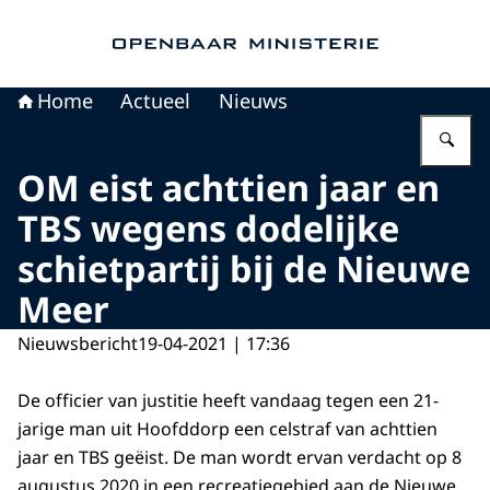
Naar de homepage van Openbaar Ministerie
Home
Actueel
Nieuws
Vu
OM eist achttien jaar en
TBS wegens dodelijke
schietpartij bij de Nieuwe
Meer
Nieuwsbericht
19-04-2021 | 17:36
De officier van justitie heeft vandaag tegen een 21-
jarige man uit Hoofddorp een celstraf van achttien
jaar en TBS geëist. De man wordt ervan verdacht op 8
augustus 2020 in een recreatiegebied aan de Nieuwe