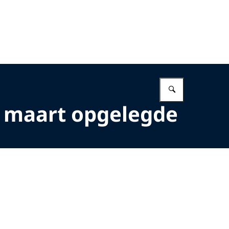
Vul in wat 
 maart opgelegde