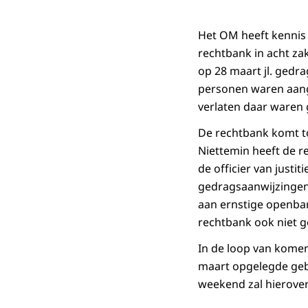
Het OM heeft kennis
rechtbank in acht za
op 28 maart jl. ged
personen waren aang
verlaten daar waren 
De rechtbank komt tot
Niettemin heeft de r
de officier van just
gedragsaanwijzingen
aan ernstige openbar
rechtbank ook niet g
In de loop van komen
maart opgelegde ge
weekend zal hierov