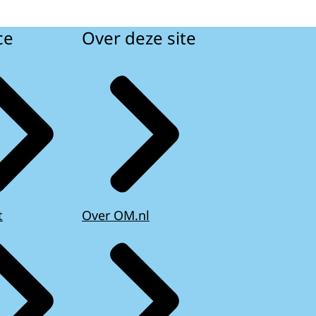
ce
Over deze site
t
Over OM.nl