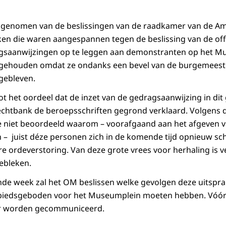
 genomen van de beslissingen van de raadkamer van de 
ken die waren aangespannen tegen de beslissing van de offi
ragsaanwijzingen op te leggen aan demonstranten op het M
ehouden omdat ze ondanks een bevel van de burgemeester
gebleven.
 het oordeel dat de inzet van de gedragsaanwijzing in dit g
echtbank de beroepsschriften gegrond verklaard. Volgens 
itie niet beoordeeld waarom – voorafgaand aan het afgeven 
 – juist déze personen zich in de komende tijd opnieuw s
e ordeverstoring. Van deze grote vrees voor herhaling is v
ebleken.
de week zal het OM beslissen welke gevolgen deze uitsprak
biedsgeboden voor het Museumplein moeten hebben. Vóór
er worden gecommuniceerd.