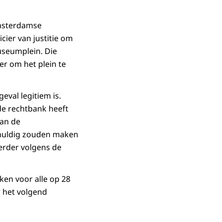
Amsterdamse
cier van justitie om
useumplein. Die
 om het plein te
eval legitiem is.
de rechtbank heeft
van de
chuldig zouden maken
erder volgens de
en voor alle op 28
 het volgend