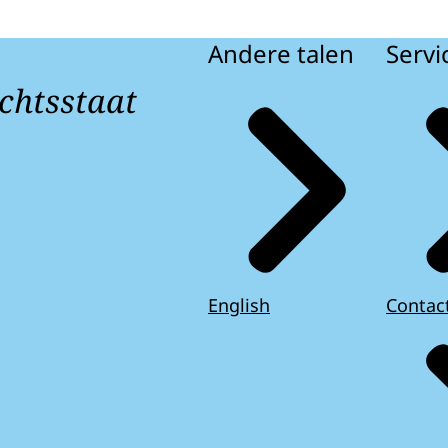
Andere talen
Servi
chtsstaat
English
Contac