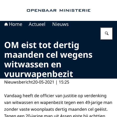
Naar de homepage van Openbaar Ministerie
Home
Actueel
Nieuws
Vu
OM eist tot dertig
maanden cel wegens
witwassen en
vuurwapenbezit
Nieuwsbericht
20-05-2021 | 15:25
Vandaag heeft de officier van justitie op verdenking
van witwassen en wapenbezit tegen een 49-jarige man
zonder vaste woonplaats dertig maanden cel geëist.
Tegen een 20-jarige man uit Assen eiste hij achttien