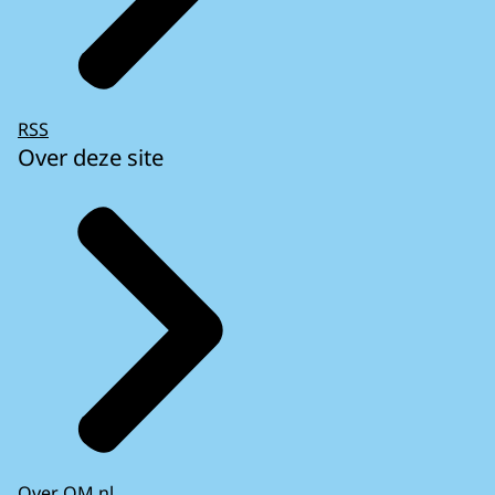
RSS
Over deze site
Over OM.nl