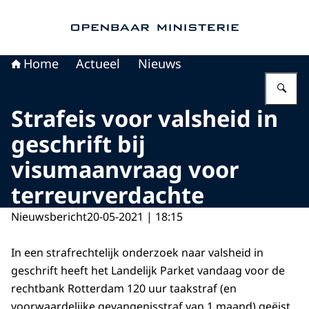
Naar de homepage van Openbaar Ministerie
Home
Actueel
Nieuws
Vu
Strafeis voor valsheid in
geschrift bij
visumaanvraag voor
terreurverdachte
Nieuwsbericht
20-05-2021 | 18:15
In een strafrechtelijk onderzoek naar valsheid in
geschrift heeft het Landelijk Parket vandaag voor de
rechtbank Rotterdam 120 uur taakstraf (en
voorwaardelijke gevangenisstraf van
1
maand) geëist