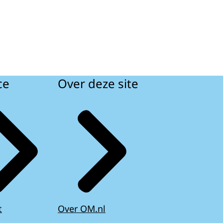
ce
Over deze site
t
Over OM.nl