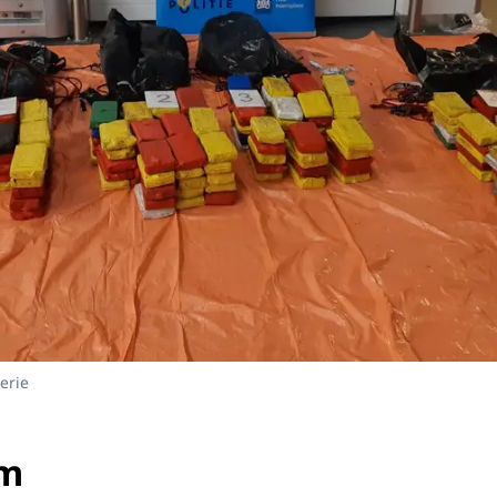
erie
am