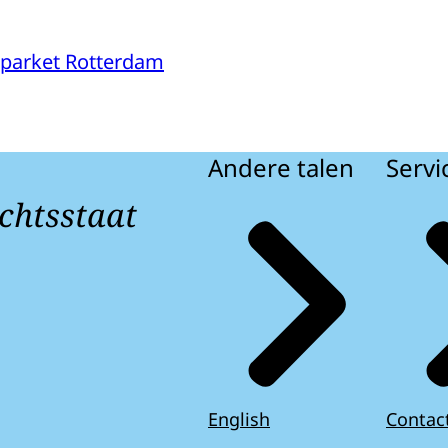
parket Rotterdam
Andere talen
Servi
chtsstaat
English
Contac