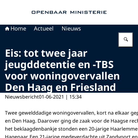
Naar de homepage van Openbaar Ministerie
Home
Actueel
Nieuws
Vu
Eis: tot twee jaar
jeugddetentie en -TBS
voor woningovervallen
Den Haag en Friesland
Nieuwsbericht
01-06-2021 | 15:34
Twee gewelddadige woningovervallen, kort na elkaar gep
en Den Haag. Daarover ging de zaak voor de Haagse rec
het beklaagdenbankje stonden een 20-jarige Haarlemmer
Hagenaar. Een 21-jarige medeverdachte uit Zandvoort en 