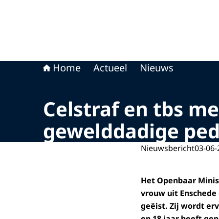
Home
Actueel
Nieuws
Celstraf en tbs m
gewelddadige ped
Nieuwsbericht
03-06-
Het Openbaar Minist
vrouw uit Enschede 
geëist. Zij wordt e
en 18 jaar heeft ge