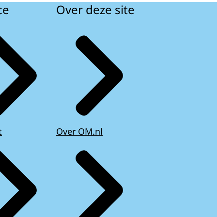
ce
Over deze site
t
Over OM.nl