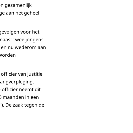
een gezamenlijk
age aan het geheel
gevolgen voor het
aarnaast twee jongens
en en nu wederom aan
 worden
ficier van justitie
wangverpleging.
 officier neemt dit
 20 maanden in een
s’). De zaak tegen de