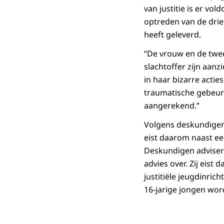
van justitie is er vo
optreden van de drie
heeft geleverd.
“De vrouw en de twee
slachtoffer zijn aanz
in haar bizarre acti
traumatische gebeurt
aangerekend.”
Volgens deskundigen 
eist daarom naast e
Deskundigen adviseren
advies over. Zij eis
justitiële jeugdinric
16-jarige jongen wor