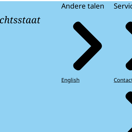
Andere talen
Servi
chtsstaat
English
Contac