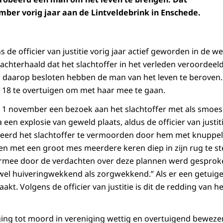
ber vorig jaar aan de Lintveldebrink in Enschede.
de officier van justitie vorig jaar actief geworden in de we
achterhaald dat het slachtoffer in het verleden veroordeeld
ou daarop besloten hebben de man van het leven te beroven.
 18 te overtuigen om met haar mee te gaan.
p 1 november een bezoek aan het slachtoffer met als smoes e
 een explosie van geweld plaats, aldus de officier van justiti
erd het slachtoffer te vermoorden door hem met knuppels 
 en met een groot mes meerdere keren diep in zijn rug te s
rmee door de verdachten over deze plannen werd gespro
zowel huiveringwekkend als zorgwekkend.” Als er een getuige
akt. Volgens de officier van justitie is dit de redding van he
ng tot moord in vereniging wettig en overtuigend bewezen.