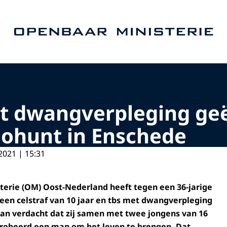
Naar de homepage van Openbaar Ministerie
et dwangverpleging geë
ohunt in Enschede
2021 | 15:31
erie (OM) Oost-Nederland heeft tegen een 36-jarige
een celstraf van 10 jaar en tbs met dwangverpleging
rvan verdacht dat zij samen met twee jongens van 16
probeerd een man om het leven te brengen. Dat