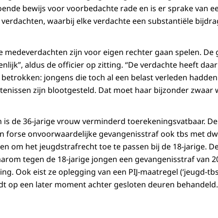
ldoende bewijs voor voorbedachte rade en is er sprake van 
 verdachten, waarbij elke verdachte een substantiële bijdr
 medeverdachten zijn voor eigen rechter gaan spelen. De 
ienlijk”, aldus de officier op zitting. “De verdachte heeft d
es betrokken: jongens die toch al een belast verleden hadd
enissen zijn blootgesteld. Dat moet haar bijzonder zwaar
is de 36-jarige vrouw verminderd toerekeningsvatbaar. De of
en forse onvoorwaardelijke gevangenisstraf ook tbs met d
 om het jeugdstrafrecht toe te passen bij de 18-jarige. De
t daarom tegen de 18-jarige jongen een gevangenisstraf van
hting. Ook eist ze oplegging van een PIJ-maatregel (‘jeugd-tb
dt op een later moment achter gesloten deuren behandeld.