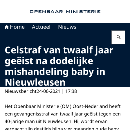
Naar de homepage van Openbaar Ministerie
Home
Actueel
Nieuws
Vu
Celstraf van twaalf jaar
geëist na dodelijke
mishandeling baby in
Nieuwleusen
Nieuwsbericht
24-06-2021 | 17:38
Het Openbaar Ministerie (OM) Oost-Nederland heeft
een gevangenisstraf van twaalf jaar geëist tegen een
40-jarige man uit Nieuwleusen. Hij wordt ervan
verdacht zijn destijds bijna vier maanden oude baby