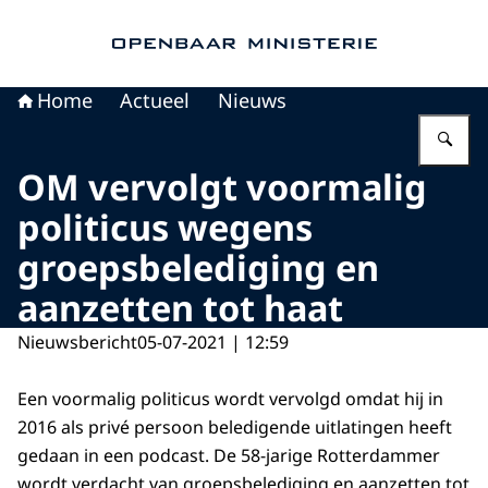
Naar de homepage van Openbaar Ministerie
Home
Actueel
Nieuws
Vu
OM vervolgt voormalig
politicus wegens
groepsbelediging en
aanzetten tot haat
Nieuwsbericht
05-07-2021 | 12:59
Een voormalig politicus wordt vervolgd omdat hij in
2016 als privé persoon beledigende uitlatingen heeft
gedaan in een podcast. De 58-jarige Rotterdammer
wordt verdacht van groepsbelediging en aanzetten tot