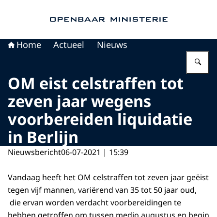
Naar de homepage van Openbaar Ministerie
Home
Actueel
Nieuws
Vu
OM eist celstraffen tot
zeven jaar wegens
voorbereiden liquidatie
in Berlijn
Nieuwsbericht
06-07-2021 | 15:39
Vandaag heeft het OM celstraffen tot zeven jaar geëist
tegen vijf mannen, variërend van 35 tot 50 jaar oud,
die ervan worden verdacht voorbereidingen te
hebben getroffen om tussen medio augustus en begin