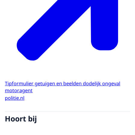
Tipformulier getuigen en beelden dodelijk ongeval
motoragent
politie.nl
Hoort bij