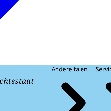
Andere talen
Servi
chtsstaat