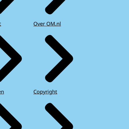
t
Over OM.nl
en
Copyright