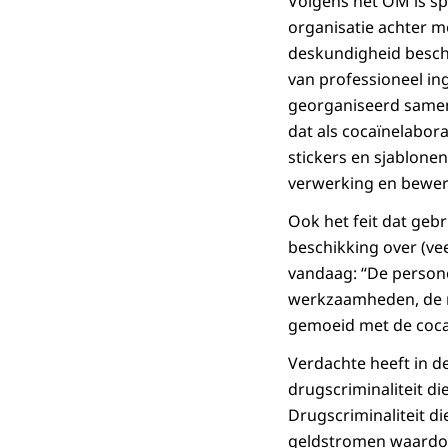
Volgens het OM is sp
organisatie achter m
deskundigheid beschi
van professioneel in
georganiseerd samenw
dat als cocaïnelabor
stickers en sjablonen
verwerking en bewerk
Ook het feit dat geb
beschikking over (vee
vandaag: “De persone
werkzaamheden, de ri
gemoeid met de coca
Verdachte heeft in d
drugscriminaliteit d
Drugscriminaliteit d
geldstromen waardoo