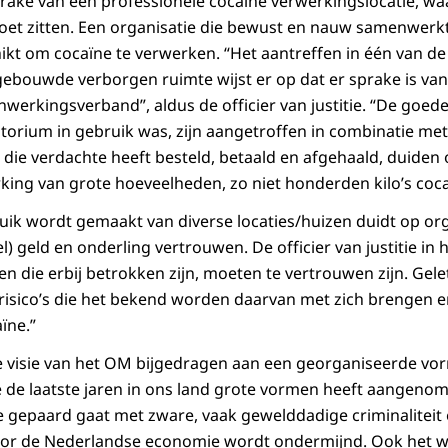
rake van een professionele cocaïne verwerkingslocatie, wa
oet zitten. Een organisatie die bewust en nauw samenwerk
kt om cocaïne te verwerken. “Het aantreffen in één van d
gebouwde verborgen ruimte wijst er op dat er sprake is van
erkingsverband”, aldus de officier van justitie. “De goeder
atorium in gebruik was, zijn aangetroffen in combinatie me
 die verdachte heeft besteld, betaald en afgehaald, duiden o
ing van grote hoeveelheden, zo niet honderden kilo’s coca
ruik wordt gemaakt van diverse locaties/huizen duidt op or
l) geld en onderling vertrouwen. De officier van justitie in h
n die erbij betrokken zijn, moeten te vertrouwen zijn. Gele
sico’s die het bekend worden daarvan met zich brengen en
ïne.”
e visie van het OM bijgedragen aan een georganiseerde vo
ie de laatste jaren in ons land grote vormen heeft aangeno
ie gepaard gaat met zware, vaak gewelddadige criminaliteit
r de Nederlandse economie wordt ondermijnd. Ook het wi