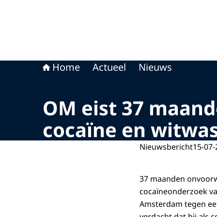
Home
Actueel
Nieuws
OM eist 37 maand
cocaïne en witwa
Nieuwsbericht
15-07-
37 maanden onvoorwaa
cocaïneonderzoek van
Amsterdam tegen een
verdacht dat hij als 