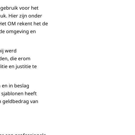
 gebruik voor het
k. Hier zijn onder
Het OM rekent het de
r de omgeving en
ij werd
den, die erom
ie en justitie te
 en in beslag
 sjablonen heeft
n geldbedrag van