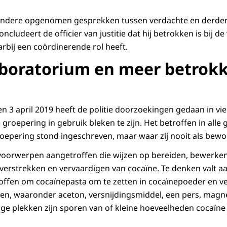
andere opgenomen gesprekken tussen verdachte en derden,
cludeert de officier van justitie dat hij betrokken is bij d
rbij een coördinerende rol heeft.
boratorium en meer betrok
n 3 april 2019 heeft de politie doorzoekingen gedaan in vie
groepering in gebruik bleken te zijn. Het betroffen in alle
oepering stond ingeschreven, maar waar zij nooit als bewon
voorwerpen aangetroffen die wijzen op bereiden, bewerken
 verstrekken en vervaardigen van cocaïne. Te denken valt 
ffen om cocaïnepasta om te zetten in cocaïnepoeder en ve
en, waaronder aceton, versnijdingsmiddel, een pers, magn
e plekken zijn sporen van of kleine hoeveelheden cocaïne