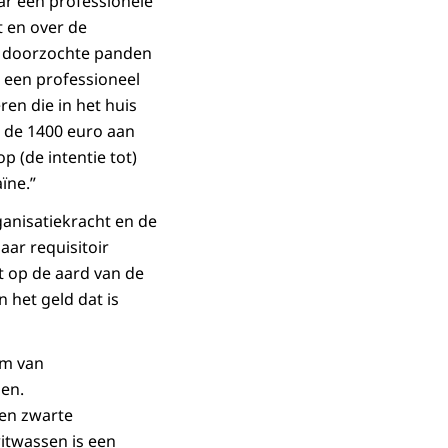
ar een professionele
t en over de
e doorzochte panden
 een professioneel
en die in het huis
t de 1400 euro aan
p (de intentie tot)
ïne.”
ganisatiekracht en de
aar requisitoir
t op de aard van de
 het geld dat is
rm van
men.
 en zwarte
twassen is een