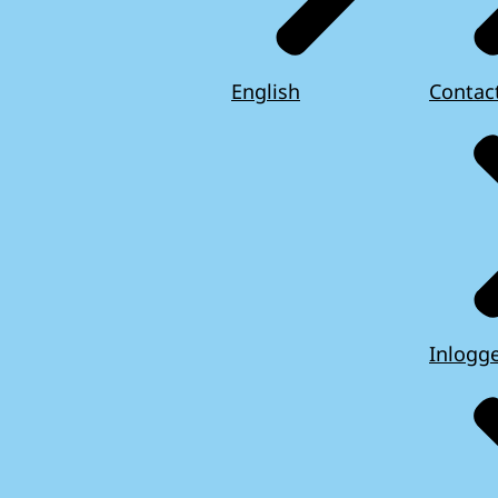
English
Contac
Inlogg