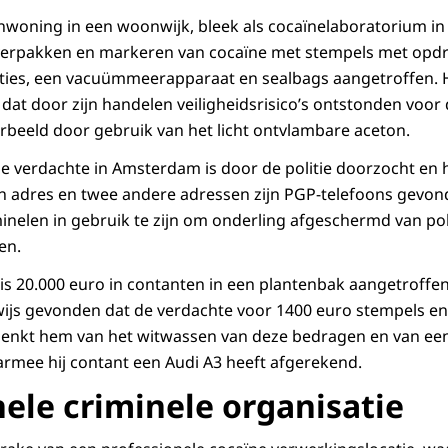
nwoning in een woonwijk, bleek als cocaïnelaboratorium in
verpakken en markeren van cocaïne met stempels met opdru
aties, een vacuümmeerapparaat en sealbags aangetroffen. 
dat door zijn handelen veiligheidsrisico’s ontstonden voo
beeld door gebruik van het licht ontvlambare aceton.
 verdachte in Amsterdam is door de politie doorzocht en h
n adres en twee andere adressen zijn PGP-telefoons gevon
inelen in gebruik te zijn om onderling afgeschermd van polit
en.
 is 20.000 euro in contanten in een plantenbak aangetroffen
ijs gevonden dat de verdachte voor 1400 euro stempels en
denkt hem van het witwassen van deze bedragen en van ee
rmee hij contant een Audi A3 heeft afgerekend.
nele criminele organisatie