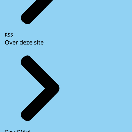
RSS
Over deze site
Over OM.nl