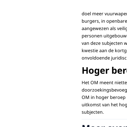
doel meer vuurwapens 
burgers, in openbar
aangewezen als veilig
personen uitgebouwd.
van deze subjecten wa
kwestie aan de kortge
onvoldoende juridisc
Hoger be
Het OM meent niette
doorzoekingsbevoegd
OM in hoger beroep o
uitkomst van het hog
subjecten.