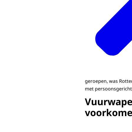
geroepen, was Rotter
met persoonsgericht 
Vuurwapen
voorkom