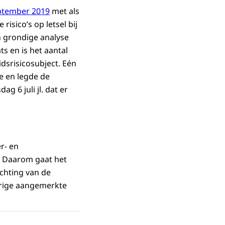
eptember 2019
met als
isico’s op letsel bij
n grondige analyse
ts en is het aantal
dsrisicosubject. Eén
ie en legde de
 6 juli jl. dat er
r- en
 Daarom gaat het
chting van de
verige aangemerkte