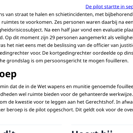
De pilot startte in s
van straat te halen en schietincidenten, met bijbehorende r
e ruimtes te voorkomen. Zes personen waren daarbij na ee
heidsrisicosubject. Na een half jaar vond een evaluatie plaa
 Op dit moment zijn 29 personen aangemerkt als veilighei
s het niet eens met de beslissing van de officier van justit
dingrechter voor. De kortgedingrechter oordeelde op dinsdag
he grondslag is om persoonsgericht te mogen fouilleren.
roep
min dat de in de Wet wapens en munitie genoemde fouillee
heden wel ruimte bieden voor de gehanteerde werkwijze.
m de kwestie voor te leggen aan het Gerechtshof. In afwa
er beroep is de pilot opgeschort. Dit geldt ook voor de o