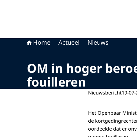
Home
Actueel
Nieuws
OM in hoger beroe
fouilleren
Nieuwsbericht
19-07-
Het Openbaar Ministe
de kortgedingrechter
oordeelde dat er onv
mogen fouilleren.