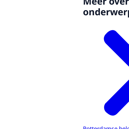
Meer over
onderwer
Rotterdamse bel