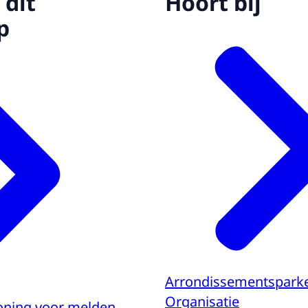
 dit
Hoort bij
p
Arrondissementspark
Organisatie
oning voor melden