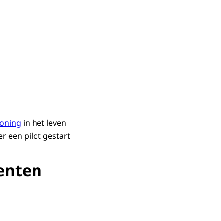
loning
in het leven
 een pilot gestart
denten