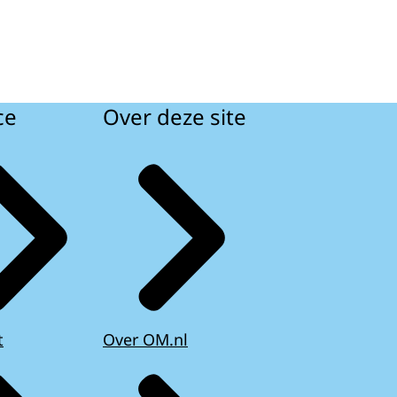
ce
Over deze site
t
Over OM.nl