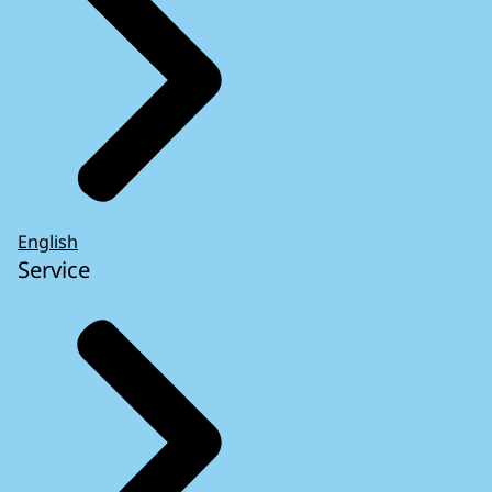
English
Service